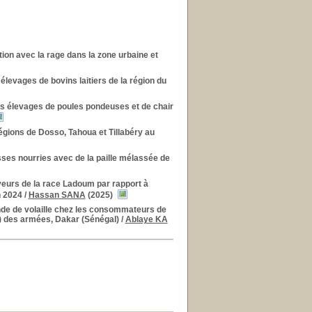
ion avec la rage dans la zone urbaine et
levages de bovins laitiers de la région du
es élevages de poules pondeuses et de chair
égions de Dosso, Tahoua et Tillabéry au
sses nourries avec de la paille mélassée de
veurs de la race Ladoum par rapport à
n 2024
/
Hassan SANA
(2025)
ande de volaille chez les consommateurs de
) des armées, Dakar (Sénégal)
/
Ablaye KA