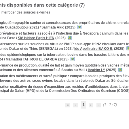
s disponibles dans cette catégorie (7)
Interroger des sources externes
gie, démographie canine et connaissances des propriétaires de chiens en relat
 de Ouagadougou (2021)
/
Salimata Akio
(2025)
révalence et facteurs associés à l’infection due à Neospora caninum dans les é
kina Faso
/
Sié Isidore Papis HIEN
(2025)
aissances sur les souches du virus de l’IAFP sous-type H9N2 circulant dans l
ion de Dakar et de Thiès (SENEGAL) en 2023
/
Ido Apollinaire BAKO B.
(2025)
es épidémiologiques sur la tuberculose bovine dans les bassins laitiers des r
24
/
Mamadou TAHIROU EL GARBA
(2025)
rmance de production, qualité de lait et gain moyen quotidien des vaches méti
imum et des aliments concentrés à Sotuba au Mali
/
Ibrahim LY
(2025)
sation des médicaments et santé publique : comparaison des pratiques des éle
éleveurs des autres races ovines locales dans la région de Dakar au Sénégal e
ation qualitative du risque d’exposition aux résidus d’antibiotiques dans la vi
rincipal de Dakar (HPD) et de la Commission Des Ordinaires de Garnison (CDOG
1
(1 - 7 / 7)