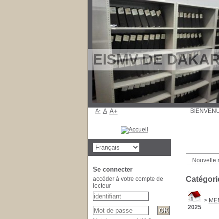
EISMV DE DAKAR: 
A-
A
A+
BIENV
Nouvelle 
Se connecter
Catégori
accéder à votre compte de
lecteur
>
ME
2025