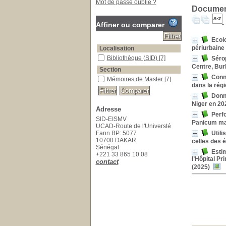
Mot de passe oublié ?
Document
Affiner ou comparer
Ecolo
périurbaine
Localisation
Bibliothèque (SID)
[7]
Sérop
Centre, Bur
Section
Conn
Mémoires de Master
[7]
dans la rég
Donné
Niger en 20
Adresse
Perfo
SID-EISMV
Panicum max
UCAD-Route de l'Universté
Fann BP: 5077
Utili
10700 DAKAR
celles des 
Sénégal
Estim
+221 33 865 10 08
l’Hôpital P
contact
(2025)