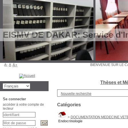
EISMV DE DAKAR: Service d'In
A-
A
A+
BIENVENUE SUR L
Thèses et Mé
Nouvelle recherche
Se connecter
Catégories
accéder à votre compte de
lecteur
>
DOCUMENTATION MEDECINE VETE
Endocrinologie