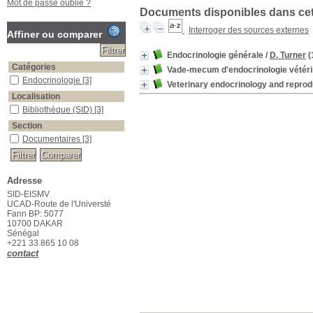
Mot de passe oublié ?
Documents disponibles dans cett
Interroger des sources externes
Affiner ou comparer
Endocrinologie générale
/
D. Turner
(
Catégories
Vade-mecum d'endocrinologie vétéri
Endocrinologie
[3]
Veterinary endocrinology and reprod
Localisation
Bibliothèque (SID)
[3]
Section
Documentaires
[3]
Adresse
SID-EISMV
UCAD-Route de l'Universté
Fann BP: 5077
10700 DAKAR
Sénégal
+221 33 865 10 08
contact