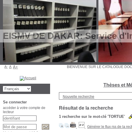
EISMV DE DAKAR: Service d'In
A-
A
A+
BIENVENUE SUR LE CATALOGUE D
Thèses et Mé
Nouvelle recherche
Se connecter
Résultat de la recherche
accéder à votre compte de
lecteur
1
recherche sur le mot-clé
'TORTUE'
Générer le flux rss de la re