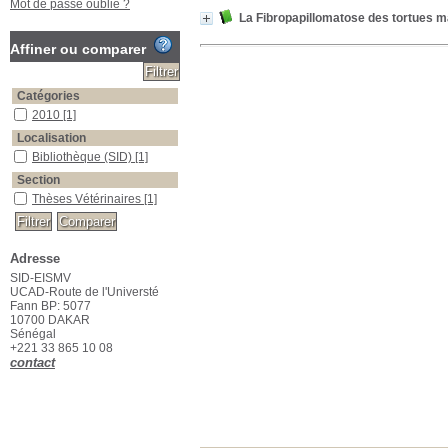
Mot de passe oublié ?
La Fibropapillomatose des tortues m
Affiner ou comparer
Catégories
2010
[1]
Localisation
Bibliothèque (SID)
[1]
Section
Thèses Vétérinaires
[1]
Suggestions
Adresse
tortue
SID-EISMV
tortues
UCAD-Route de l'Universté
Fann BP: 5077
10700 DAKAR
Sénégal
+221 33 865 10 08
contact