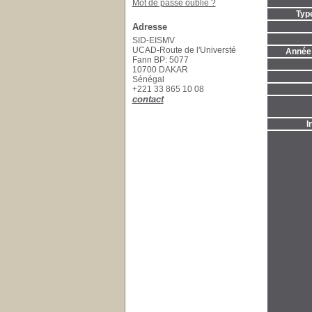
Mot de passe oublié ?
Typ
Adresse
SID-EISMV
UCAD-Route de l'Universté
Année 
Fann BP: 5077
10700 DAKAR
Sénégal
+221 33 865 10 08
contact
I