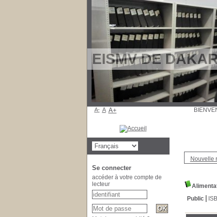
EISMV DE DAKAR: 
A-
A
A+
BI
Nouvelle 
Se connecter
accéder à votre compte de
lecteur
Alimenta
Public
IS