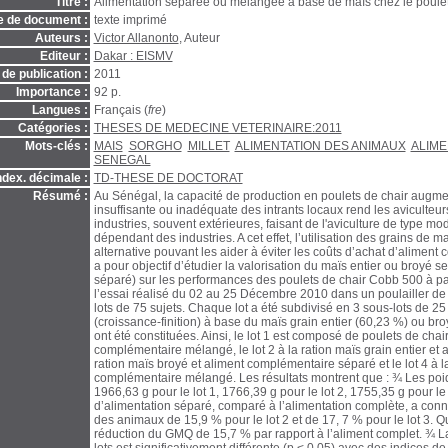
Titre :
Alimentation séparée ou mélangée à base de maïs chez le poulet
e de document :
texte imprimé
Auteurs :
Victor Allanonto
, Auteur
Editeur :
Dakar : EISMV
de publication :
2011
Importance :
92 p.
Langues :
Français (
fre
)
Catégories :
THESES DE MEDECINE VETERINAIRE:2011
Mots-clés :
MAIS
SORGHO
MILLET
ALIMENTATION DES ANIMAUX
ALIME
SENEGAL
ndex. décimale :
TD-THESE DE DOCTORAT
Résumé :
Au Sénégal, la capacité de production en poulets de chair augment
insuffisante ou inadéquate des intrants locaux rend les aviculteur
industries, souvent extérieures, faisant de l'aviculture de type
dépendant des industries. A cet effet, l’utilisation des grains de m
alternative pouvant les aider à éviter les coûts d’achat d’aliment 
a pour objectif d’étudier la valorisation du maïs entier ou broyé 
séparé) sur les performances des poulets de chair Cobb 500 à par
l’essai réalisé du 02 au 25 Décembre 2010 dans un poulailler de l
lots de 75 sujets. Chaque lot a été subdivisé en 3 sous-lots de 25
(croissance-finition) à base du maïs grain entier (60,23 %) ou b
ont été constituées. Ainsi, le lot 1 est composé de poulets de chai
complémentaire mélangé, le lot 2 à la ration maïs grain entier et 
ration maïs broyé et aliment complémentaire séparé et le lot 4 à la
complémentaire mélangé. Les résultats montrent que : ¾ Les poids 
1966,63 g pour le lot 1, 1766,39 g pour le lot 2, 1755,35 g pour le
d’alimentation séparé, comparé à l’alimentation complète, a con
des animaux de 15,9 % pour le lot 2 et de 17, 7 % pour le lot 3. 
réduction du GMQ de 15,7 % par rapport à l’aliment complet. ¾ L