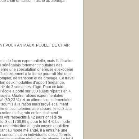
 de chair en saison fraiche au Sénégal
NT POUR ANIMAUX
POULET DE CHAIR
e de façon exponentielle, mais l'utilisation
s sénégalais fortement tributaires des
 moderne une spéculation onéreuse et exogène
aïs directement à la ferme pourrait être une
complet, de transport et de broyage. Ce travail
selon deux modalités d’apport (mélange,
tir de 3 semaines d’âge. Pour ce faire,
’école a porté sur 300 sujets répartis en 4
 sujets. Quatre rations expérimentales
royé (60,23 %) et un aliment complémentaire
r soumis à la ration maïs broyé et aliment
aliment complémentaire séparé, le lot 3 à la
 ration maïs grain entier et aliment
vifs respectifs à 42 jours ont été de
 lot 3 et 1768,99 g pour le lot 4.¾ Le mode
nu une réduction du gain moyen quotidien
Quant au mode mélangé, il a entraîné une
a consommation individuelle des différents