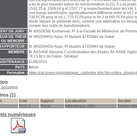
lots est significativement différente (p < 0,05) avec des indices 
a eu le plus mauvais indice de consommation (4,01) ¾ Les poids
1543,35 g, 1509,04 g et 1537,77 g respectivement pour les lots 1
une marge bénéficiaire significativement différente entre le lot 1 et
730 FCFA pour le lot 2, 770 FCFA pour le lot 3 et 665 FCFA pour le 
mode séparé se présente donc, comme une alternative en élevage
compte des coûts de transformations.
ENT DE JURY :
M. BASSENE Emmanuel, Pr à la Faculté de Médecine, de Pharma
EUR DE THESE
M. MISSOHOU Ayao, Pr titulaire à l’EISMV de Dakar.
OU MEMOIRE :
RAPPORTEUR :
M. MISSOHOU Ayao, Pr titulaire à l’EISMV de Dakar.
MEMBRE :
M. ASSANE Moussa, Coordonnateur des Etudes /M. KANE Yaghou
l’E.I.S.M.V de Dakar- Sénégal
SOUTENANCE :
11/06/2011
PAYS :
Bénin
Permalink :
https://cid.eismv.org/pmb/opac_css/index.php?lvl=notice_displa
tion
e document
res (1)
s
Cote
Support
Localisation
Section
TD11-5
Thèse
Bibliothèque (SID)
Thèses Vété
ts numériques