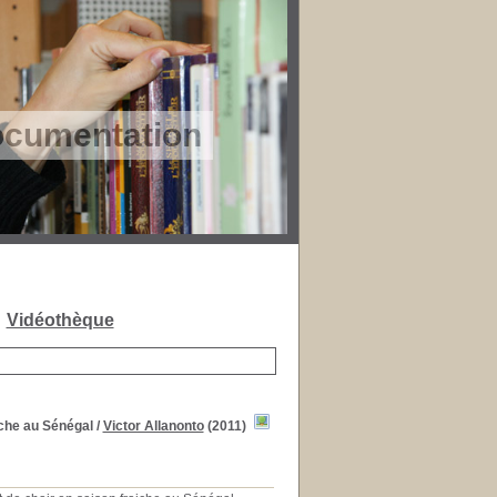
ocumentation
MV !
Vidéothèque
iche au Sénégal
/
Victor Allanonto
(2011)