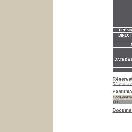
PRESID
DIRECT
DATE DE 
Réserva
Réserver c
Exemplai
Code-barre
T1125
Documen