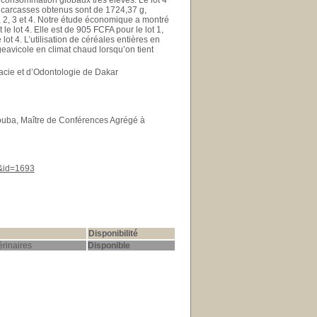
de consommation globaux très élevés. Le lot 4
 carcasses obtenus sont de 1724,37 g,
, 2, 3 et 4. Notre étude économique a montré
 le lot 4. Elle est de 905 FCFA pour le lot 1,
lot 4. L’utilisation de céréales entières en
avicole en climat chaud lorsqu’on tient
cie et d’Odontologie de Dakar
ba, Maître de Conférences Agrégé à
y&id=1693
Disponibilité
rinaires
Disponible