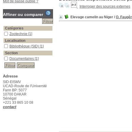
Mot de passe oublié ?
Interroger des sources externes
Affiner ou comparer
Elevage camelin au Niger
/
O. Faugè
Catégories
Zootechnie
[1]
Localisation
Bibliothèque (SID)
[1]
Section
Documentaires
[1]
Adresse
SID-EISMV
UCAD-Route de l'Universté
Fann BP: 5077
10700 DAKAR
Sénégal
+221 33 865 10 08
contact