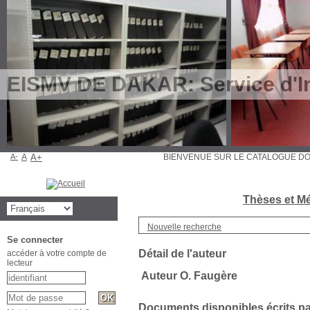
EISMV DE DAKAR: Service d'In
A-
A
A+
BIENVENUE SUR LE CATALOGUE 
Thèses et Mé
Nouvelle recherche
Se connecter
Détail de l'auteur
accéder à votre compte de
lecteur
Auteur O. Faugère
Documents disponibles écrits par