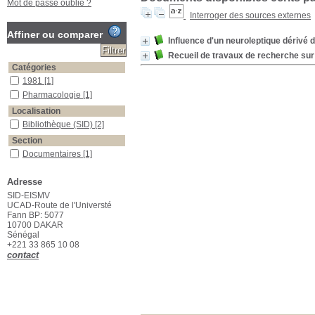
Mot de passe oublié ?
Interroger des sources externes
Affiner ou comparer
Influence d'un neuroleptique dérivé d
Recueil de travaux de recherche sur
Catégories
1981
[1]
Pharmacologie
[1]
Localisation
Bibliothèque (SID)
[2]
Section
Documentaires
[1]
Thèses Vétérinaires
[1]
Adresse
SID-EISMV
UCAD-Route de l'Universté
Fann BP: 5077
10700 DAKAR
Sénégal
+221 33 865 10 08
contact