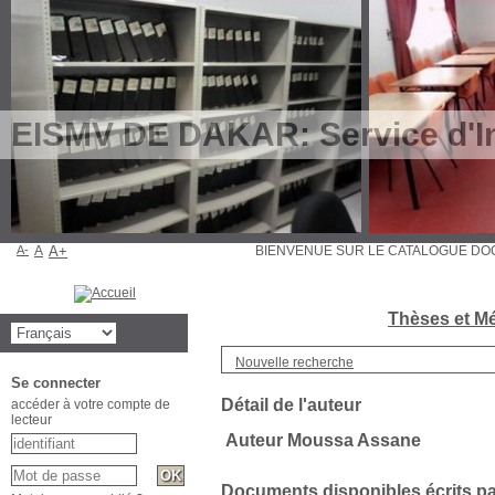
EISMV DE DAKAR: Service d'In
A-
A
A+
BIENVENUE SUR LE CATALOGUE 
Thèses et Mé
Nouvelle recherche
Se connecter
Détail de l'auteur
accéder à votre compte de
lecteur
Auteur Moussa Assane
Documents disponibles écrits par