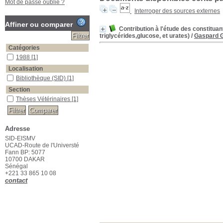
Mot de passe oublié ?
Interroger des sources externes
Affiner ou comparer
Contribution à l'étude des constituan
triglycérides,glucose, et urates)
/
Gaspard 
Catégories
1988
[1]
Localisation
Bibliothèque (SID)
[1]
Section
Thèses Vétérinaires
[1]
Adresse
SID-EISMV
UCAD-Route de l'Universté
Fann BP: 5077
10700 DAKAR
Sénégal
+221 33 865 10 08
contact