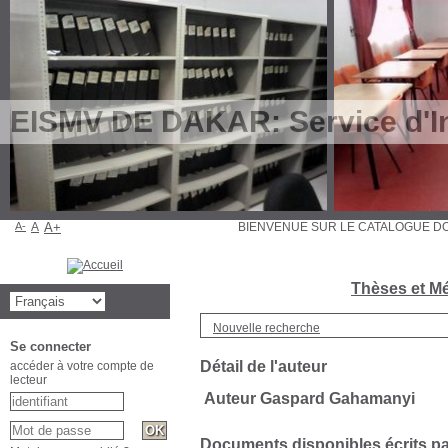
EISMV DE DAKAR: Service d'In
A-
A
A+
BIENVENUE SUR LE CATALOGUE
Thèses et Mé
Nouvelle recherche
Se connecter
Détail de l'auteur
accéder à votre compte de
lecteur
Auteur Gaspard Gahamanyi
Documents disponibles écrits par