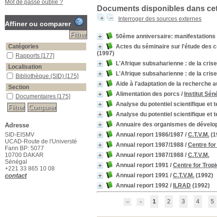
Mot de passe oublié ?
Documents disponibles dans cett
Interroger des sources externes
Affiner ou comparer
50ème anniversaire: manifestations 
Catégories
Actes du séminaire sur l'étude des 
(1997)
Rapports
[177]
L'Afrique subsaharienne : de la cris
Localisation
L'Afrique subsaharienne : de la cris
Bibliothèque (SID)
[175]
Aide à l'adaptation de la recherche a
Section
Alimentation des porcs
/
Institut Sé
Documentaires
[175]
Analyse du potentiel scientifique et
Analyse du potentiel scientifique et
Annuaire des organismes de dévelop
Adresse
SID-EISMV
Annual report 1986/1987
/
C.T.V.M.
(1
UCAD-Route de l'Universté
Annual report 1987/1988
/
Centre for
Fann BP: 5077
10700 DAKAR
Annual report 1987/1988
/
C.T.V.M.
Sénégal
Annual report 1991
/
Centre for Trop
+221 33 865 10 08
contact
Annual report 1991
/
C.T.V.M.
(1992)
Annual report 1992
/
ILRAD
(1992)
1
2
3
4
5