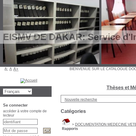
EISMV DE DAKAR: Service d'In
A-
A
A+
BIENVENUE SUR LE CATALOGUE 
Thèses et Mé
Nouvelle recherche
Se connecter
Catégories
accéder à votre compte de
lecteur
>
DOCUMENTATION MEDECINE VETE
Rapports