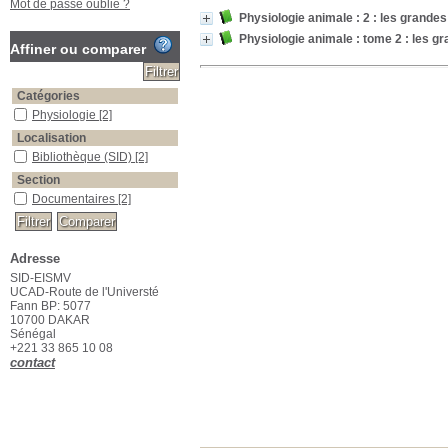
Mot de passe oublié ?
Physiologie animale : 2 : les grandes
Physiologie animale : tome 2 : les g
Affiner ou comparer
Catégories
Physiologie
[2]
Localisation
Bibliothèque (SID)
[2]
Section
Documentaires
[2]
Suggestions
Adresse
thermophysiologie
SID-EISMV
UCAD-Route de l'Universté
Fann BP: 5077
10700 DAKAR
Sénégal
+221 33 865 10 08
contact