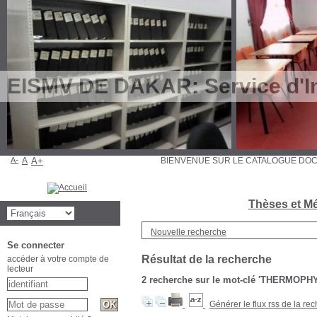
EISMV DE DAKAR: Service d'In
A-
A
A+
BIENVENUE SUR LE CATALOGUE D
Thèses et Mé
Nouvelle recherche
Se connecter
Résultat de la recherche
accéder à votre compte de
lecteur
2
recherche sur le mot-clé
'THERMOPHY
Générer le flux rss de la re