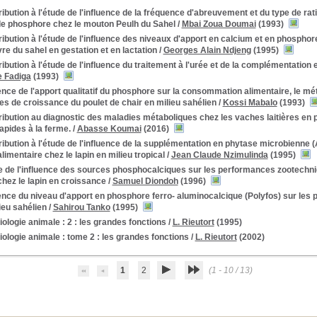
ibution à l'étude de l'influence de la fréquence d'abreuvement et du type de ra
de phosphore chez le mouton Peulh du Sahel
/
Mbai Zoua Doumai
(1993)
ibution à l'étude de l'influence des niveaux d'apport en calcium et en phospho
re du sahel en gestation et en lactation
/
Georges Alain Ndjeng
(1995)
ibution à l'étude de l'influence du traitement à l'urée et de la complémentation e
 Fadiga
(1993)
ence de l'apport qualitatif du phosphore sur la consommation alimentaire, le m
s de croissance du poulet de chair en milieu sahélien
/
Kossi Mabalo
(1993)
ibution au diagnostic des maladies métaboliques chez les vaches laitières en pé
apides à la ferme.
/
Abasse Koumai
(2016)
ibution à l'étude de l'influence de la supplémentation en phytase microbienne (As
imentaire chez le lapin en milieu tropical
/
Jean Claude Nzimulinda
(1995)
 de l'influence des sources phosphocalciques sur les performances zootechnique
hez le lapin en croissance
/
Samuel Diondoh
(1996)
ence du niveau d'apport en phosphore ferro- aluminocalcique (Polyfos) sur les
ieu sahélien
/
Sahirou Tanko
(1995)
ologie animale : 2 : les grandes fonctions
/
L. Rieutort
(1995)
ologie animale : tome 2 : les grandes fonctions
/
L. Rieutort
(2002)
1
2
(1 - 10 / 13)