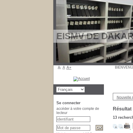
EISMV DE DAKAR: 
A-
A
A+
BIENV
Nouvelle 
Se connecter
Résultat
accéder à votre compte de
lecteur
13
recherch