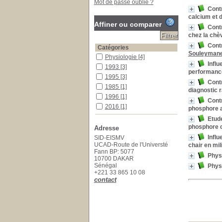
Mot de passe oublié ?
Contr
calcium et 
Affiner ou comparer
Contr
chez la chèv
Contr
Catégories
Souleymane
Physiologie
[4]
Influ
1993
[3]
performance
1995
[3]
Contr
1985
[1]
diagnostic r
1996
[1]
Contr
2016
[1]
phosphore al
Localisation
Etude
phosphore c
Bibliothèque (SID)
[13]
Adresse
Influ
SID-EISMV
Section
UCAD-Route de l'Universté
chair en mil
Documentaires
[4]
Fann BP: 5077
Physi
Thèses Vétérinaires
[9]
10700 DAKAR
Sénégal
Physi
+221 33 865 10 08
contact
Suggestions
metabolisme
metabolismes