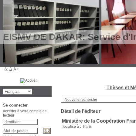
EISMV DE DAKAR: Service d'In
A-
A
A+
B
Thèses et Mé
Nouvelle recherche
Se connecter
Détail de l'éditeur
accéder à votre compte de
lecteur
Ministère de la Coopération Fra
localisé à :
Paris