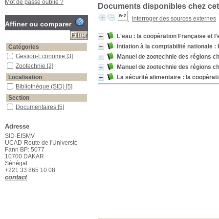
Mot de passe oublié ?
Documents disponibles chez cet 
Interroger des sources externes
Affiner ou comparer
L'eau : la coopération Française et l
Intiation à la comptabilité nationale 
Catégories
Gestion-Economie
[3]
Manuel de zootechnie des régions c
Zootechnie
[2]
Manuel de zootechnie des régions c
Localisation
La sécurité alimentaire : la coopérati
Bibliothèque (SID)
[5]
Section
Documentaires
[5]
Adresse
SID-EISMV
UCAD-Route de l'Universté
Fann BP: 5077
10700 DAKAR
Sénégal
+221 33 865 10 08
contact