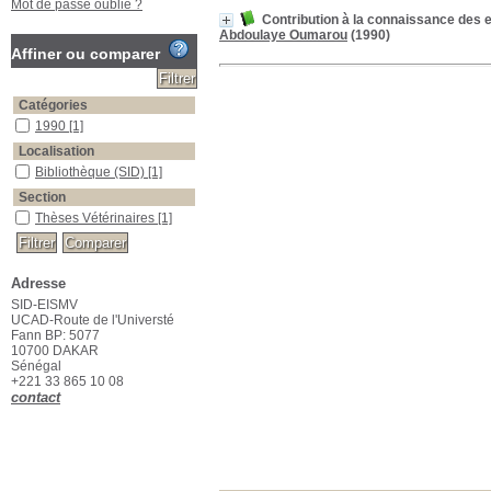
Mot de passe oublié ?
Contribution à la connaissance des e
Abdoulaye Oumarou
(1990)
Affiner ou comparer
Catégories
1990
[1]
Localisation
Bibliothèque (SID)
[1]
Section
Thèses Vétérinaires
[1]
Suggestions
Adresse
hematocrite
SID-EISMV
hematocrites
UCAD-Route de l'Universté
Fann BP: 5077
10700 DAKAR
Sénégal
+221 33 865 10 08
contact