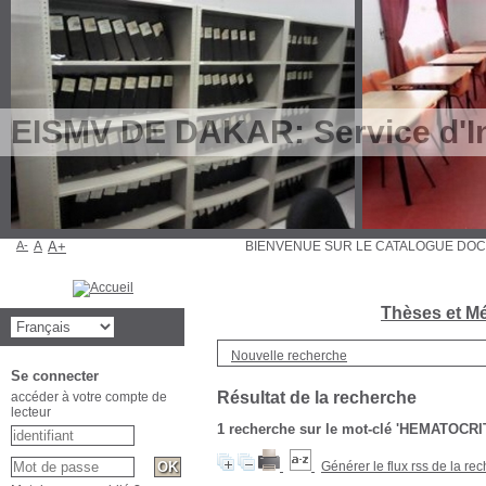
EISMV DE DAKAR: Service d'In
A-
A
A+
BIENVENUE SUR LE CATALOGUE D
Thèses et Mé
Nouvelle recherche
Se connecter
Résultat de la recherche
accéder à votre compte de
lecteur
1
recherche sur le mot-clé
'HEMATOCRI
Générer le flux rss de la re