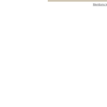
phosphoremie
Mentions l