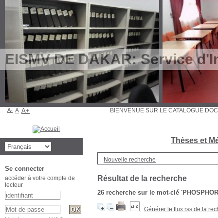
EISMV DE DAKAR: Service d'In
A-
A
A+
BIENVENUE SUR LE CATALOGUE D
Thèses et Mé
Nouvelle recherche
Se connecter
Résultat de la recherche
accéder à votre compte de
lecteur
26
recherche sur le mot-clé
'PHOSPHOR
Générer le flux rss de la re