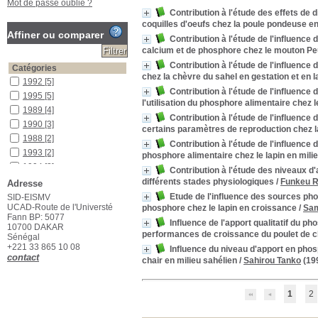
Mot de passe oublié ?
Contribution à l'étude des effets de 
coquilles d'oeufs chez la poule pondeuse en
Affiner ou comparer
Contribution à l'étude de l'influence
calcium et de phosphore chez le mouton Pe
Contribution à l'étude de l'influenc
Catégories
chez la chèvre du sahel en gestation et en l
1992
[5]
Contribution à l'étude de l'influenc
1995
[5]
l'utilisation du phosphore alimentaire chez l
1989
[4]
Contribution à l'étude de l'influenc
1990
[3]
certains paramètres de reproduction chez l
1988
[2]
Contribution à l'étude de l'influence
1993
[2]
phosphore alimentaire chez le lapin en milie
1994
[2]
Contribution à l'étude des niveaux d
1987
[1]
différents stades physiologiques
/
Funkeu 
Adresse
1996
[1]
Etude de l'influence des sources pho
SID-EISMV
UCAD-Route de l'Universté
phosphore chez le lapin en croissance
/
Sam
2010
[1]
Fann BP: 5077
Influence de l'apport qualitatif du 
Localisation
10700 DAKAR
performances de croissance du poulet de ch
Sénégal
Bibliothèque (SID)
[26]
+221 33 865 10 08
Influence du niveau d'apport en phos
Section
contact
chair en milieu sahélien
/
Sahirou Tanko
(19
Thèses Vétérinaires
[26]
1
2
Suggestions
phosphore