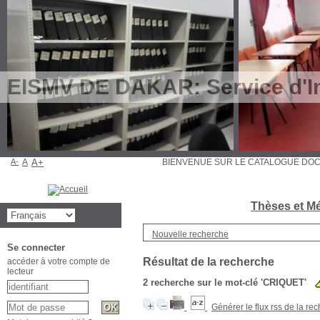
EISMV DE DAKAR: Service d'In
A-
A
A+
BIENVENUE SUR LE CATALOGUE D
Thèses et Mé
Nouvelle recherche
Se connecter
Résultat de la recherche
accéder à votre compte de
lecteur
2
recherche sur le mot-clé
'CRIQUET'
Générer le flux rss de la re