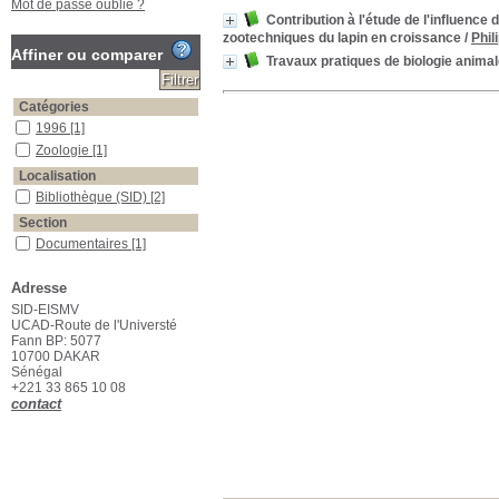
Mot de passe oublié ?
Contribution à l'étude de l'influenc
zootechniques du lapin en croissance
/
Phi
Affiner ou comparer
Travaux pratiques de biologie animale
Catégories
1996
[1]
Zoologie
[1]
Localisation
Bibliothèque (SID)
[2]
Section
Documentaires
[1]
Thèses Vétérinaires
[1]
Adresse
SID-EISMV
Suggestions
UCAD-Route de l'Universté
Fann BP: 5077
criquet
10700 DAKAR
Sénégal
+221 33 865 10 08
contact