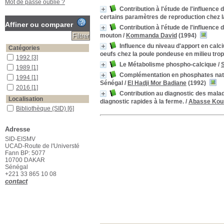
Mot de passe oublié ?
Contribution à l'étude de l'influenc
certains paramètres de reproduction chez l
Affiner ou comparer
Contribution à l'étude de l'influence
mouton
/
Kommanda David
(1994)
Influence du niveau d'apport en cal
Catégories
oeufs chez la poule pondeuse en milieu trop
1992
[3]
Le Métabolisme phospho-calcique
/
1989
[1]
Complémentation en phosphates nature
1994
[1]
Sénégal
/
El Hadji Mor Badiane
(1992)
2016
[1]
Contribution au diagnostic des maladi
Localisation
diagnostic rapides à la ferme.
/
Abasse Kou
Bibliothèque (SID)
[6]
Section
Adresse
Thèses Vétérinaires
[6]
SID-EISMV
UCAD-Route de l'Universté
Suggestions
Fann BP: 5077
10700 DAKAR
metabolisme
Sénégal
metabolismes
+221 33 865 10 08
mineraux
contact