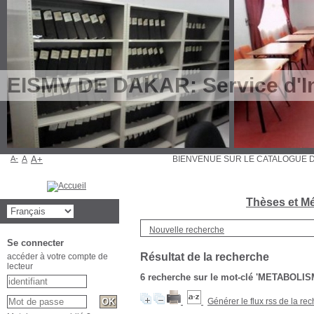
EISMV DE DAKAR: Service d'In
A-
A
A+
BIENVENUE SUR LE CATALOGU
Thèses et Mé
Nouvelle recherche
Se connecter
Résultat de la recherche
accéder à votre compte de
lecteur
6
recherche sur le mot-clé
'METABOLIS
Générer le flux rss de la re