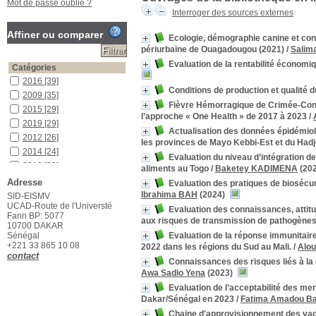
Mot de passe oublié ?
Interroger des sources externes
Affiner ou comparer
Ecologie, démographie canine et conn
périurbaine de Ouagadougou (2021)
/
Salim
Evaluation de la rentabilité économi
Catégories
2016
[39]
Conditions de production et qualité d
2009
[35]
Fièvre Hémorragique de Crimée-Congo
2015
[29]
l’approche « One Health » de 2017 à 2023
/
2019
[29]
Actualisation des données épidémio
2012
[26]
les provinces de Mayo Kebbi-Est et du Had
2014
[24]
Evaluation du niveau d’intégration de
2018
[23]
aliments au Togo
/
Baketey KADIMENA
(202
2013
[16]
Adresse
Evaluation des pratiques de biosécu
2010
[14]
Ibrahima BAH
(2024)
SID-EISMV
UCAD-Route de l'Universté
2011
[14]
Evaluation des connaissances, attitu
Fann BP: 5077
aux risques de transmission de pathogène
2004
[13]
10700 DAKAR
Sénégal
Evaluation de la réponse immunitaire
2003
[12]
+221 33 865 10 08
2022 dans les régions du Sud au Mali.
/
Alou
2005
[12]
contact
Connaissances des risques liés à la 
2017
[12]
Awa Sadio Yena
(2023)
2020
[11]
Evaluation de l’acceptabilité des me
2021
[11]
Dakar/Sénégal en 2023
/
Fatima Amadou B
2023
[11]
Chaine d'approvisionnement des vacci