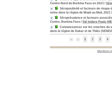
2002
[10]
Centre-Nord du Burkina Faso en 2023
/
Sêg
2006
[6]
Séropositivité et facteurs de risque 
2007
[5]
ovins dans la région de Mopti au Mali, 2021
2008
[5]
Séroprévalence et facteurs associés 
2022
[4]
Centre, Burkina Faso
/
Sié Isidore Papis HI
Connaissances sur les souches du vi
Localisation
dans la région de Dakar et de Thiès (SENE
Bibliothèque (SID)
[385]
Section
1
2
3
4
Mémoires de Master
[385]
Mentions l