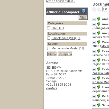
Mot de passe oublié ?
Document
Affiner ou comparer
Amél
Catégories
Améli
2020
[11]
(Sénégal) e
Analy
Localisation
laitiers fe
Bibliothèque (SID)
[11]
Cara
Section
2016
/
Mouh
Mémoires de Master
[11]
Essai
urbaine de 
Etude
Adresse
région de T
SID-EISMV
Evalu
UCAD-Route de l'Universté
Zakaria Fat
Fann BP: 5077
10700 DAKAR
Evalu
Sénégal
Rosalie Ma
+221 33 865 10 08
Inves
contact
département
Perf
Peul-peul) 
Situa