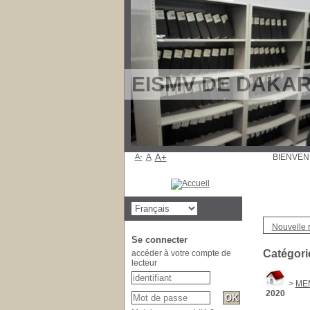
EISMV DE DAKAR: 
A-
A
A+
BIEN
Nouvelle 
Se connecter
Catégori
accéder à votre compte de
lecteur
>
ME
2020