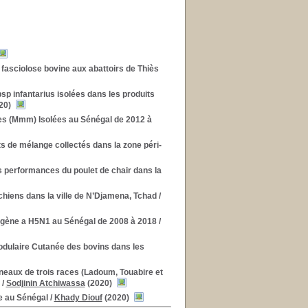
 fasciolose bovine aux abattoirs de Thiès
sp infantarius isolées dans les produits
20)
s (Mmm) Isolées au Sénégal de 2012 à
its de mélange collectés dans la zone péri-
es performances du poulet de chair dans la
chiens dans la ville de N’Djamena, Tchad
/
thogène a H5N1 au Sénégal de 2008 à 2018
/
Nodulaire Cutanée des bovins dans les
eaux de trois races (Ladoum, Touabire et
/
Sodjinin Atchiwassa
(2020)
e au Sénégal
/
Khady Diouf
(2020)