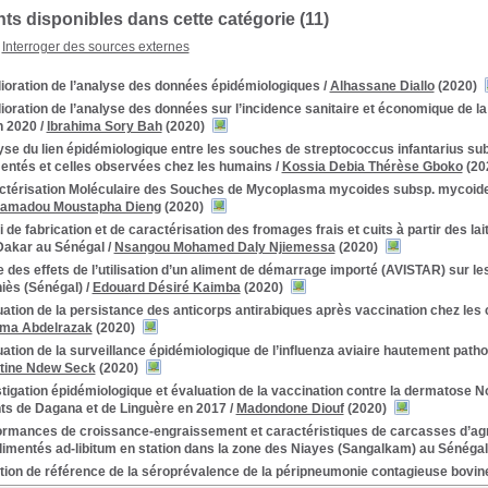
s disponibles dans cette catégorie (11)
Interroger des sources externes
ioration de l’analyse des données épidémiologiques
/
Alhassane Diallo
(2020)
oration de l’analyse des données sur l’incidence sanitaire et économique de la
n 2020
/
Ibrahima Sory Bah
(2020)
se du lien épidémiologique entre les souches de streptococcus infantarius sub
rmentés et celles observées chez les humains
/
Kossia Debia Thérèse Gboko
(20
ctérisation Moléculaire des Souches de Mycoplasma mycoides subsp. mycoide
amadou Moustapha Dieng
(2020)
 de fabrication et de caractérisation des fromages frais et cuits à partir des la
Dakar au Sénégal
/
Nsangou Mohamed Daly Njiemessa
(2020)
 des effets de l’utilisation d’un aliment de démarrage importé (AVISTAR) sur l
hiès (Sénégal)
/
Edouard Désiré Kaimba
(2020)
ation de la persistance des anticorps antirabiques après vaccination chez les 
ima Abdelrazak
(2020)
ation de la surveillance épidémiologique de l’influenza aviaire hautement pa
rtine Ndew Seck
(2020)
tigation épidémiologique et évaluation de la vaccination contre la dermatose 
s de Dagana et de Linguère en 2017
/
Madondone Diouf
(2020)
ormances de croissance-engraissement et caractéristiques de carcasses d’agn
alimentés ad-libitum en station dans la zone des Niayes (Sangalkam) au Sénégal
tion de référence de la séroprévalence de la péripneumonie contagieuse bovin